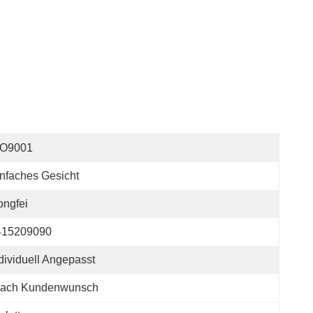
SO9001
nfaches Gesicht
ngfei
415209090
dividuell Angepasst
ach Kundenwunsch