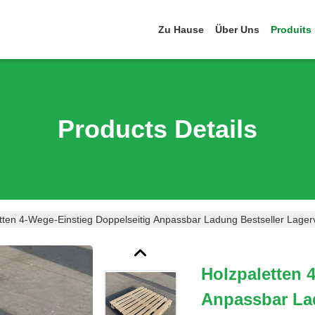
Zu Hause
Über Uns
Produits
Products Details
tten 4-Wege-Einstieg Doppelseitig Anpassbar Ladung Bestseller Lager
Holzpaletten 
Anpassbar La