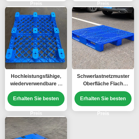
Preis
Preis
Hochleistungsfähige,
Schwerlastnetzmuster
wiederverwendbare 2-
Oberfläche Flach
Wege- und 4-Wege-
einseitige
Erhalten Sie besten
Euro-Palette aus
Erhalten Sie besten
Kunststoffpalette
recyceltem HDPE mit
glatter Oberfläche für
Preis
Preis
den Export