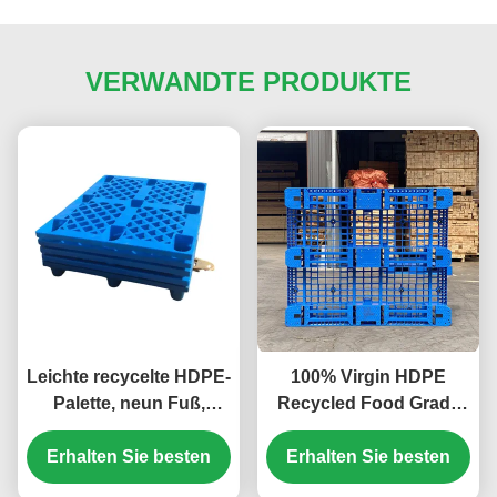
VERWANDTE PRODUKTE
Leichte recycelte HDPE-
100% Virgin HDPE
Palette, neun Fuß,
Recycled Food Grade
nestbar, Einweg-Export-
Hygienic Industrial
Kunststoffpalette, 4-
Erhalten Sie besten
Kunststoffpalette mit 4-
Erhalten Sie besten
Wege-Eingang
Wege-Eingang, einseitig