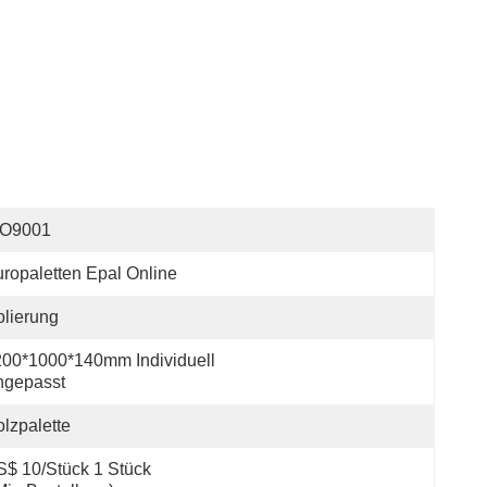
SO9001
ropaletten Epal Online
olierung
00*1000*140mm Individuell 
ngepasst
lzpalette
$ 10/Stück 1 Stück 