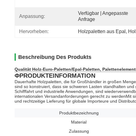
Verfügbar | Angepasste 
Anpassung:
Anfrage
Hervorheben:
Holzpaletten aus Epal
, 
Hol
Beschreibung Des Produkts
Qualität Holz-Euro-Paletten/Epal-Paletten, Palettenelemen
ΦPRODUKTEINFORMATION
Dauerhafte Holzpaletten, die für Großhändler in großen Mengen
sind so konstruiert, dass sie schweren Lasten standhalten und
Schifffahrt und industrielle Anwendungen, sind wiederverwend
internationalen Versandanforderungen gerecht zu werdenMit sic
und rechtzeitige Lieferung für globale Importeure und Distribut
Produktbezeichnung
Material
Zulassung