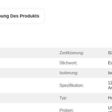
bung Des Produkts
Zertifizierung:
I
Stichwort:
Eu
Isolierung:
Is
12
Spezifikation:
A
Typ:
Ho
US
Proben: