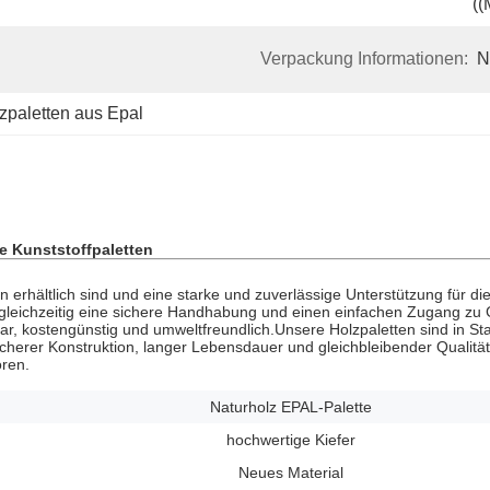
((
Verpackung Informationen:
N
zpaletten aus Epal
te Kunststoffpaletten
 erhältlich sind und eine starke und zuverlässige Unterstützung für 
 gleichzeitig eine sichere Handhabung und einen einfachen Zugang zu Ga
bar, kostengünstig und umweltfreundlich.Unsere Holzpaletten sind in 
herer Konstruktion, langer Lebensdauer und gleichbleibender Qualität b
oren.
Naturholz EPAL-Palette
hochwertige Kiefer
Neues Material