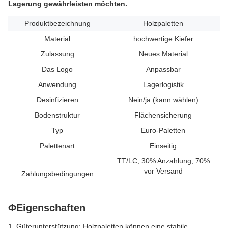
Lagerung gewährleisten möchten.
Produktbezeichnung
Holzpaletten
Material
hochwertige Kiefer
Zulassung
Neues Material
Das Logo
Anpassbar
Anwendung
Lagerlogistik
Desinfizieren
Nein/ja (kann wählen)
Bodenstruktur
Flächensicherung
Typ
Euro-Paletten
Palettenart
Einseitig
TT/LC, 30% Anzahlung, 70%
vor Versand
Zahlungsbedingungen
ΦEigenschaften
1. Güterunterstützung: Holzpaletten können eine stabile