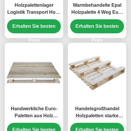
Holzpalettenlager
Warmbehandelte Epal
Logistik Transport Holz-
Holzpalette 4 Weg Euro
Euro-Paletten
Holzpaletten
Erhalten Sie besten
Erhalten Sie besten
Kieferholzpalette
Preis
Preis
Handwerkliche Euro-
Handelsgroßhandel
Paletten aus Holz
Holzpaletten starke
Holzpaletten-Platten-Set
robuste Struktur
Langlebige Epal-Pallets
Erhalten Sie besten
Erhalten Sie besten
Wärmebehandelte