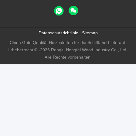
Datenschutzrichtlinie
|
Sitemap
China Gute Qualität Holzpaletten für die Schifffahrt Lieferant.
Urheberrecht © -2026 Renqiu Hongfei Wood Industry Co., Ltd .
Alle Rechte vorbehalten.