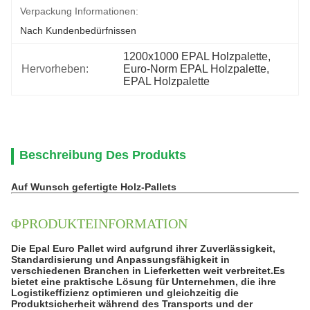
Verpackung Informationen:
Nach Kundenbedürfnissen
1200x1000 EPAL Holzpalette
, 
Hervorheben:
Euro-Norm EPAL Holzpalette
, 
EPAL Holzpalette
Beschreibung Des Produkts
Auf Wunsch gefertigte Holz-Pallets
ΦPRODUKTEINFORMATION
Die Epal Euro Pallet wird aufgrund ihrer Zuverlässigkeit,
Standardisierung und Anpassungsfähigkeit in
verschiedenen Branchen in Lieferketten weit verbreitet.Es
bietet eine praktische Lösung für Unternehmen, die ihre
Logistikeffizienz optimieren und gleichzeitig die
Produktsicherheit während des Transports und der