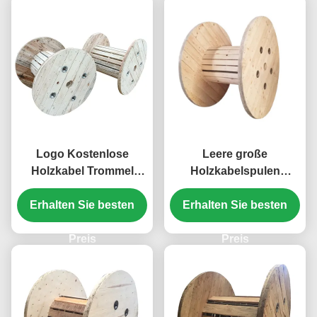
Logo Kostenlose
Leere große
Holzkabel Trommel
Holzkabelspulen
Kiefer Holz elektrische
Kabelrolle
Erhalten Sie besten
Spule OEM
Erhalten Sie besten
Holzdrahttrommel
Dienstleistungen
Preis
Preis