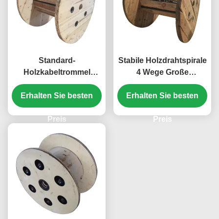
Standard-
Stabile Holzdrahtspirale
Holzkabeltrommel
4 Wege Große
Elektrodraht Holzspulen
Holzkabelspirale
Starke Tragfähigkeit
Erhalten Sie besten
Erhalten Sie besten
Langlebig
Preis
Preis