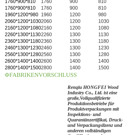
1760*900*810
1760
900
810
1760*900*810
1760
900
810
1960*1200*980
1960
1200
980
2060*1200*1030
2060
1200
1030
2160*1200*1080
2160
1200
1080
2260*1300*1130
2260
1300
1130
2360*1300*1180
2360
1300
1180
2
460*1300*1230
2460
1300
1230
2560*1300*1280
2560
1300
1280
2600*1400*1400
2600
1400
1400
2800*1400*1500
2800
1400
1500
ΦFABRIKENVORSCHLUSS
Renqiu HONGFEI Wood
Industry Co., Ltd. ist eine
große,
Vollqualifizierte
Produktionsbetriebe für
Produktverpackungen mit
Inspektions- und
Quarantänzertifikat, Druck-
und Verpackungslizenz und
anderen vollständigen