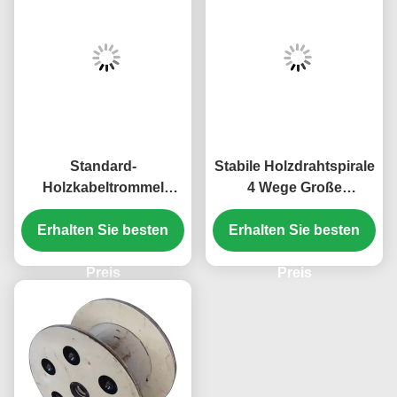
Standard-
Stabile Holzdrahtspirale
Holzkabeltrommel
4 Wege Große
Elektrodraht Holzspulen
Holzkabelspirale
Starke Tragfähigkeit
Erhalten Sie besten
Erhalten Sie besten
Langlebig
Preis
Preis