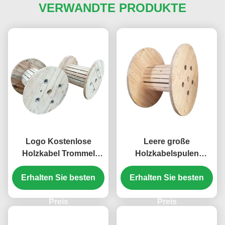
VERWANDTE PRODUKTE
Logo Kostenlose
Leere große
Holzkabel Trommel
Holzkabelspulen
Kiefer Holz elektrische
Kabelrolle
Erhalten Sie besten
Spule OEM
Erhalten Sie besten
Holzdrahttrommel
Dienstleistungen
Preis
Preis